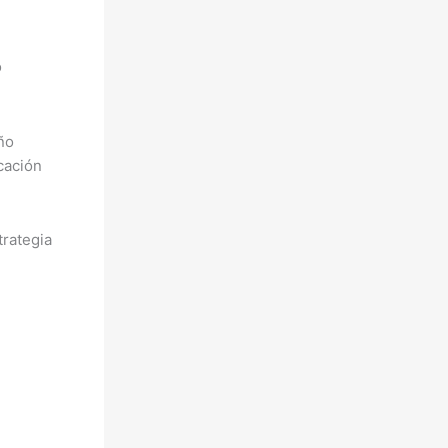
ó
ño
cación
trategia