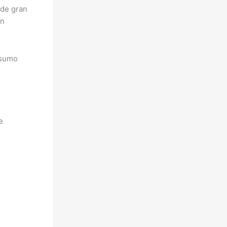
 de gran
en
nsumo
e