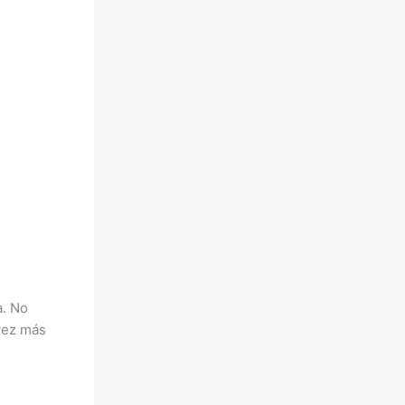
a. No
 vez más