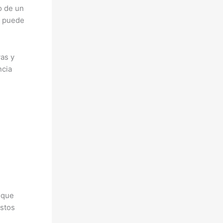
o de un
n puede
as y
ncia
 que
ostos