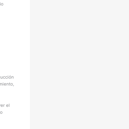
io
rucción
miento,
er el
do