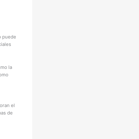
do puede
ciales
imo la
como
oran el
mas de