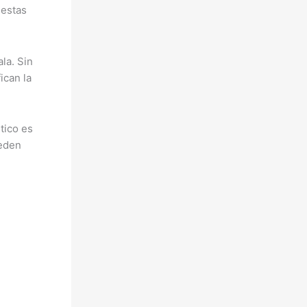
 estas
la. Sin
ican la
tico es
ueden