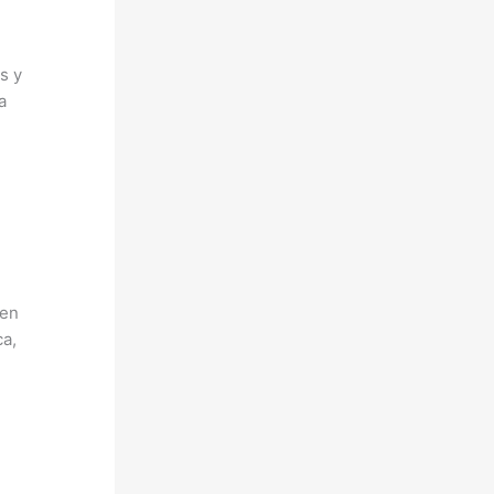
s y
a
en
ca,