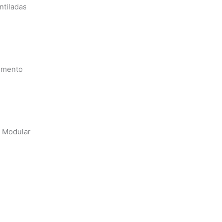
ntiladas
cemento
 Modular