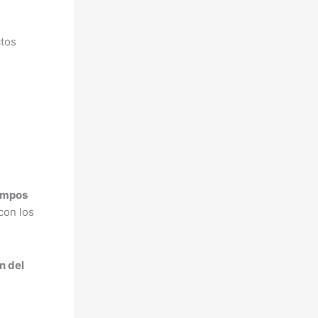
ctos
iempos
con los
n del