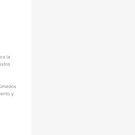
s
ra la
ostos
 húmedos
iento y