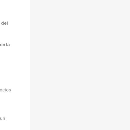
 del
en la
yectos
 un