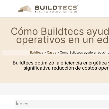
Ir
al
contenido
Cómo Buildtecs ayud
operativos en un edi
Buildtecs
»
Casos
»
Cómo Buildtecs ayudó a reducir c
Buildtecs optimizó la eficiencia energétic
significativa reducción de costos opera
Índice