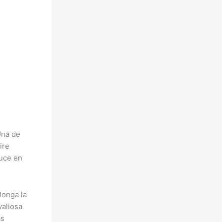
Una de
ire
duce en
longa la
valiosa
as