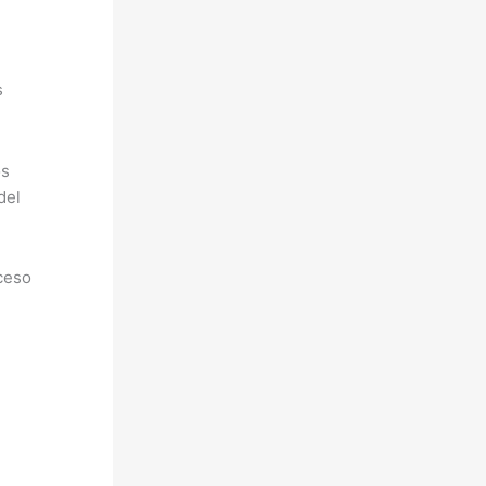
s
os
del
oceso