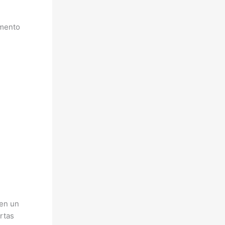
emento
 en un
ertas