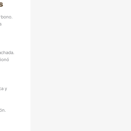
s
arbono.
s
achada.
cionó
ca y
ón.