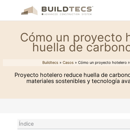
Ir
al
contenido
Cómo un proyecto ho
huella de carbono
Buildtecs
»
Casos
»
Cómo un proyecto hotelero re
Proyecto hotelero reduce huella de carbono 
materiales sostenibles y tecnología av
Índice