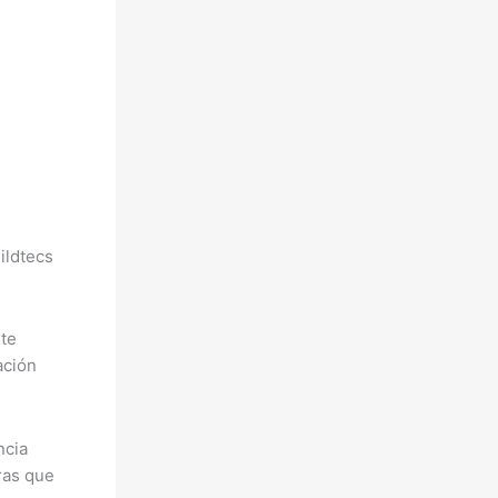
ildtecs
nte
ación
ncia
ras que