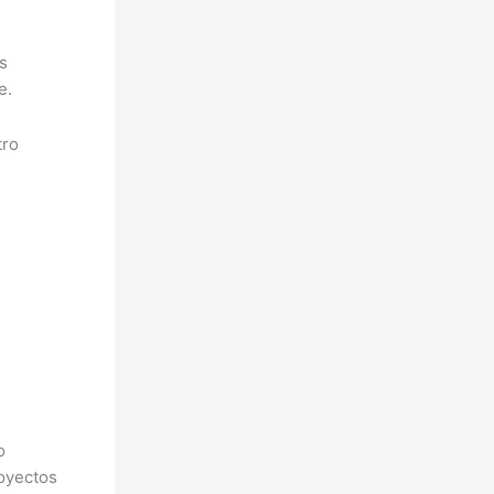
s
e.
tro
o
royectos