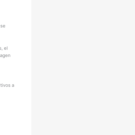
 se
, el
magen
tivos a