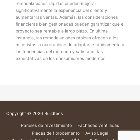
remodelaciones rápidas pueden mejorar
significativamente la experiencia del cliente y
aumentar las ventas. Además, las consideraciones
financieras bien gestionadas pueden garantizar que el
proyecto sea rentable a largo plazo. En última
instancia, las remodelaciones rápidas ofrecen a los
minoristas la oportunidad de adaptarse rápidamente a
las tendencias del mercado y satisfacer las
expectativas de los consumidores modernos.
Copyright © 2026
Buildtecs
Paneles de revestimiento
Fachadas ventiladas
Placas de fibrocemento
Aviso Legal