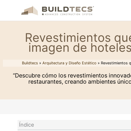
Ir
al
contenido
Revestimientos qu
imagen de hoteles
Buildtecs
»
Arquitectura y Diseño Estético
»
Revestimientos q
“Descubre cómo los revestimientos innovador
restaurantes, creando ambientes únicos
Índice