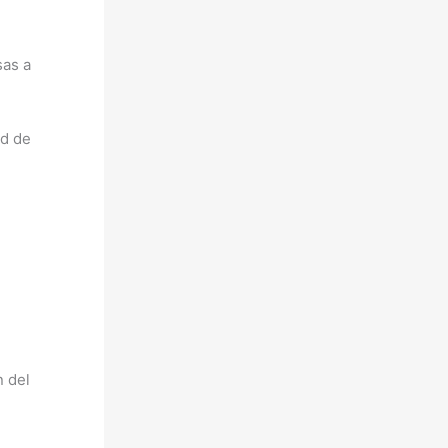
sas a
ad de
n del