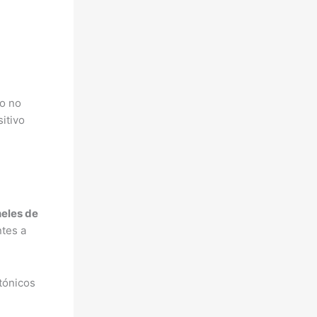
o no
itivo
eles de
ntes a
tónicos