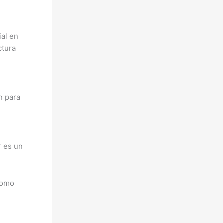
ial en
ctura
n para
r es un
 como
.