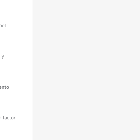
pel
d
y
ento
 factor