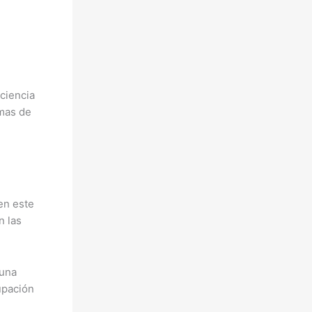
ciencia
emas de
en este
n las
 una
upación